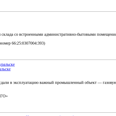
я склада со встроенными административно-бытовыми помещениям
номер 66:25:0307004:393)
альске
но сдали в эксплуатацию важный промышленный объект — газов
ПЗГО»