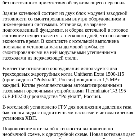
без постоянного присутствия обслуживающего персонала.
Здание котельной состоит из двух блок-модулей заводской
готовности со смонтированным внутри оборудованием и
инженерными системами. Установка, на заранее
подготовленный фундамент, и сборка котельной в готовое
состояние осуществляется за несколько дней, что позволяет
экономить время. В комплекте с котельной выполнена
поставка и установка мачты дымовой трубы, со
смонтированными на ней модульными утепленными
газоходами из нержавеющей стали.
В качестве основного оборудования используется два
трехходовых жаротрубных котла Unitherm Extra 1500-115
(производства "Polykraft", Россия) мощностью 1,5 МВт
каждый. Котлы укомплектованы автоматизированными
газовыми горелочными устройствами Therminator T-3.195
G.E.PID.50 (производства "Polykraft", Россия).
В котельной установлено ГРУ для понижения давления газа,
бак запаса воды с подпиточными насосами и автоматическая
установка ХВП.
Подключение котельной к теплосети выполнено по
необычной схеме, к однотрубной схеме. Новая котельная дает