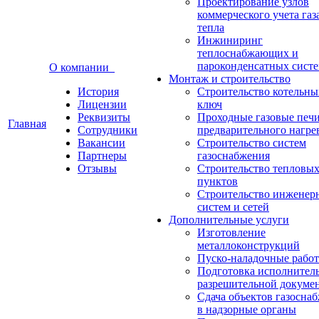
Проектирование узлов
коммерческого учета газ
тепла
Инжиниринг
теплоснабжающих и
пароконденсатных сист
О компании
Монтаж и строительство
История
Строительство котельны
Лицензии
ключ
Реквизиты
Проходные газовые печи
Главная
Сотрудники
предварительного нагре
Вакансии
Строительство систем
Партнеры
газоснабжения
Отзывы
Строительство тепловы
пунктов
Строительство инженер
систем и сетей
Дополнительные услуги
Изготовление
металлоконструкций
Пуско-наладочные рабо
Подготовка исполнител
разрешительной докуме
Сдача объектов газосна
в надзорные органы