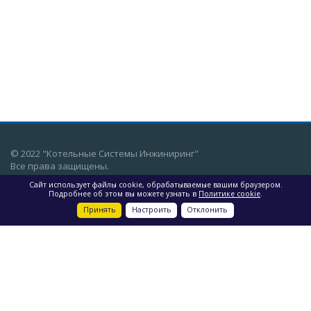
© 2022 "Котельные Системы Инжиниринг"
Все права защищены.
Сайт использует файлы cookie, обрабатываемые вашим браузером.
г. Екатеринбург, ул. Восточная,
Подробнее об этом вы можете узнать в
Политике cookie
.
68, оф. 206
Принять
Настроить
Отклонить
О компании
Услуги
Объекты
Производство