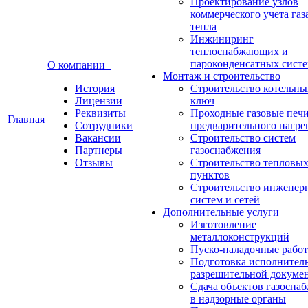
Проектирование узлов
коммерческого учета газ
тепла
Инжиниринг
теплоснабжающих и
пароконденсатных сист
О компании
Монтаж и строительство
История
Строительство котельны
Лицензии
ключ
Реквизиты
Проходные газовые печи
Главная
Сотрудники
предварительного нагре
Вакансии
Строительство систем
Партнеры
газоснабжения
Отзывы
Строительство тепловы
пунктов
Строительство инженер
систем и сетей
Дополнительные услуги
Изготовление
металлоконструкций
Пуско-наладочные рабо
Подготовка исполнител
разрешительной докуме
Сдача объектов газосна
в надзорные органы