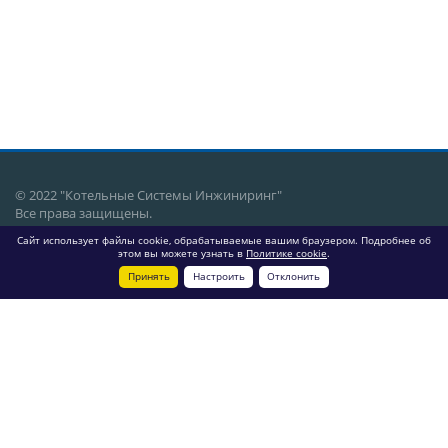
© 2022 "Котельные Системы Инжиниринг"
Все права защищены.
Сайт использует файлы cookie, обрабатываемые вашим браузером. Подробнее об
г. Екатеринбург, ул. Восточная,
этом вы можете узнать в
Политике cookie
.
68, оф. 206
Принять
Настроить
Отклонить
О компании
Услуги
Объекты
Производство
Новости