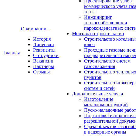
Проектирование узлов
коммерческого учета газ
тепла
Инжиниринг
теплоснабжающих и
пароконденсатных сист
О компании
Монтаж и строительство
История
Строительство котельны
Лицензии
ключ
Реквизиты
Проходные газовые печи
Главная
Сотрудники
предварительного нагре
Вакансии
Строительство систем
Партнеры
газоснабжения
Отзывы
Строительство тепловы
пунктов
Строительство инженер
систем и сетей
Дополнительные услуги
Изготовление
металлоконструкций
Пуско-наладочные рабо
Подготовка исполнител
разрешительной докуме
Сдача объектов газосна
в надзорные органы