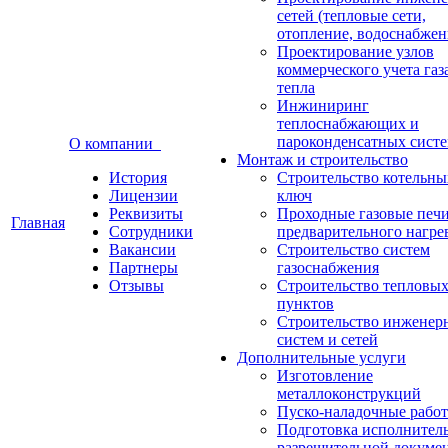
сетей (тепловые сети,
отопление, водоснабжен
Проектирование узлов
коммерческого учета газ
тепла
Инжиниринг
теплоснабжающих и
пароконденсатных сист
О компании
Монтаж и строительство
История
Строительство котельны
Лицензии
ключ
Реквизиты
Проходные газовые печи
Главная
Сотрудники
предварительного нагре
Вакансии
Строительство систем
Партнеры
газоснабжения
Отзывы
Строительство тепловы
пунктов
Строительство инженер
систем и сетей
Дополнительные услуги
Изготовление
металлоконструкций
Пуско-наладочные рабо
Подготовка исполнител
разрешительной докуме