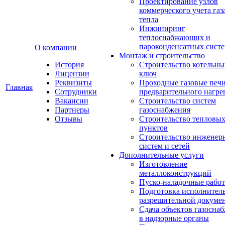
Проектирование узлов
коммерческого учета газ
тепла
Инжиниринг
теплоснабжающих и
пароконденсатных сист
О компании
Монтаж и строительство
История
Строительство котельны
Лицензии
ключ
Реквизиты
Проходные газовые печи
Главная
Сотрудники
предварительного нагре
Вакансии
Строительство систем
Партнеры
газоснабжения
Отзывы
Строительство тепловы
пунктов
Строительство инженер
систем и сетей
Дополнительные услуги
Изготовление
металлоконструкций
Пуско-наладочные рабо
Подготовка исполнител
разрешительной докуме
Сдача объектов газосна
в надзорные органы